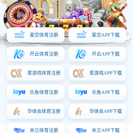
手机App
网页版
Faker季后赛10项数据位列
LCK中单第一，KDA高达8.7
2026-06-03 13:52
55 次阅读
首页
/
体育快讯